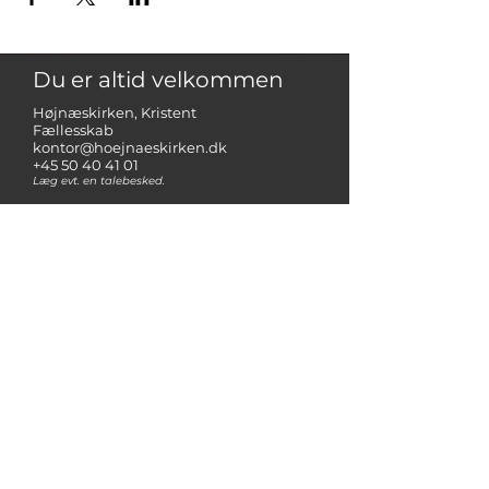
Du er altid velkommen
Højnæskirken, Kristent
Fællesskab
kontor@hoejnaeskirken.dk
+45 50 40 41 01
Læg evt. en talebesked.
Højnæsvej 60 A,
2610 Rødovre, Danmark
PARTNERE
FrikirkeNet
NMM - Netværk for missionale
menigheder
Operation Mission Danmark
Støt kirken
her