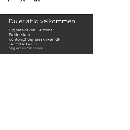
Du er altid velkommen
Højnæskirken, Kristent
Fællesskab
kontor@hoejnaeskirken.dk
+45 50 40 41 01
Læg evt. en talebesked.
Højnæsvej 60 A,
2610 Rødovre, Danmark
PARTNERE
FrikirkeNet
NMM - Netværk for missionale
menigheder
Operation Mission Danmark
Støt kirken
her