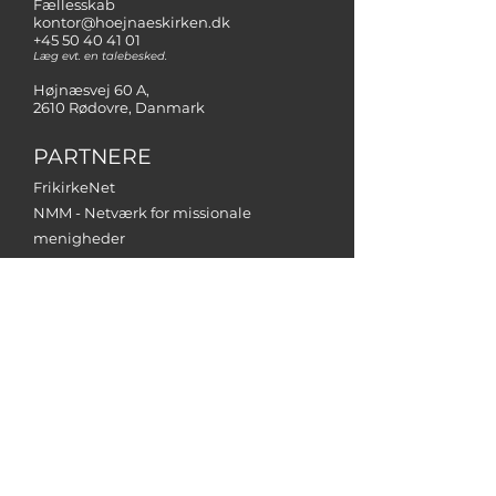
Fællesskab
kontor@hoejnaeskirken.dk
+45 50 40 41 01
Læg evt. en talebesked.
Højnæsvej 60 A,
2610 Rødovre, Danmark
PARTNERE
FrikirkeNet
NMM - Netværk for missionale
menigheder
Operation Mission Danmark
Støt kirken
her
Frivillige gaver til støtte for kirkens
arbejde kan indbetales på
kirkens
bankkonto:
Reg-nr. 5475
Konto-nr. 000 7009 709