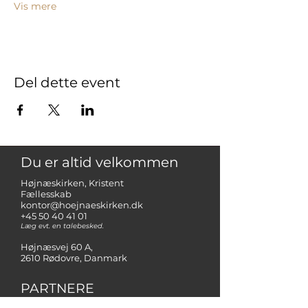
Vis mere
Del dette event
Du er altid velkommen
Højnæskirken, Kristent
Fællesskab
kontor@hoejnaeskirken.dk
+45 50 40 41 01
Læg evt. en talebesked.
Højnæsvej 60 A,
2610 Rødovre, Danmark
PARTNERE
FrikirkeNet