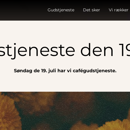
Gudstjeneste
Det sker
Vi rækker
tjeneste den 19.
Søndag de 19. juli har vi cafégudstjeneste.