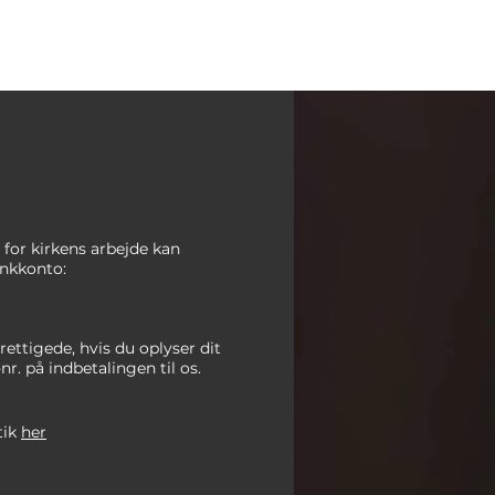
te for kirkens arbejde kan
nkkonto:
rettigede, hvis du oplyser dit
-nr. på indbetalingen
til os.
tik
her