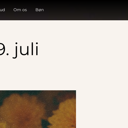
 ud
Om os
Bøn
 juli