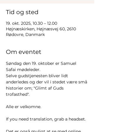
Tid og sted
19. okt. 2025, 10.30 – 12.00
Højnæskirken, Højnæsvej 60, 2610
Rødovre, Danmark
Om eventet
Søndag den 19. oktober er Samuel 
Safai mødeleder. 
Selve gudstjenesten bliver lidt 
anderledes og der vil i stedet være små 
historier om; "Glimt af Guds 
trofasthed". 
Alle er velkomne. 
If you need translation, grab a headset. 
Det er også muligt at se med online 