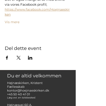
via vores Facebook profil; 
https://www.facebook.com/Hoejnaeskir
ken
Vis mere
Del dette event
Du er altid velkommen
Højnæskirken, Kristent
Fællesskab
kontor@hoejnaeskirken.dk
+45 50 40 41 01
Læg evt. en talebesked.
Højnæsvej 60 A,