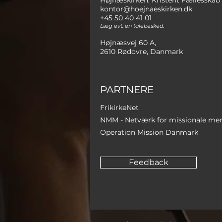
Højnæskirken, Kristent Fællesskab
kontor@hoejnaeskirken.dk
+45 50 40 41 01
Læg evt. en talebesked.
Højnæsvej 60 A,
2610 Rødovre, Danmark
PARTNERE
FrikirkeNet
NMM - Netværk for missionale me
Operation Mission Danmark
Feedback