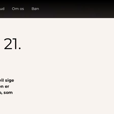
 ud
Om os
Bøn
21.
il sige
en er
o, som