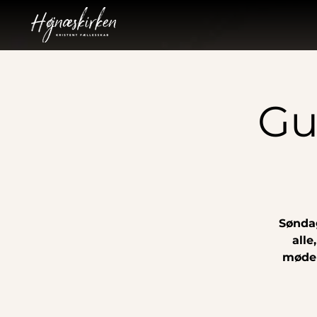
Gu
Søndag
alle
mødel