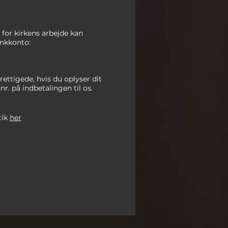
te for kirkens arbejde kan
nkkonto:
rettigede, hvis du oplyser dit
-nr. på indbetalingen
til os.
tik
her