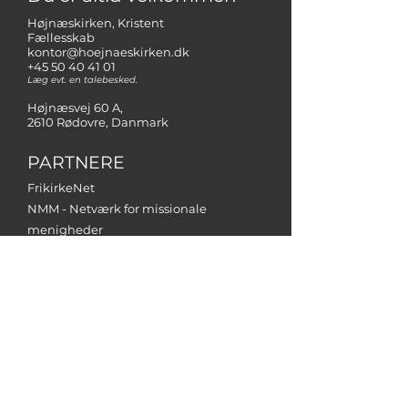
Højnæskirken, Kristent
Fællesskab
kontor@hoejnaeskirken.dk
+45 50 40 41 01
Læg evt. en talebesked.
Højnæsvej 60 A,
2610 Rødovre, Danmark
PARTNERE
FrikirkeNet
NMM - Netværk for missionale
menigheder
Operation Mission Danmark
Støt kirken
her
Frivillige gaver til støtte for kirkens
arbejde kan indbetales på
kirkens
bankkonto:
Reg-nr. 5475