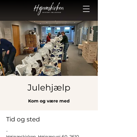
Julehjælp
Kom og være med
Tid og sted
-
Højnæskirken, Højnæsvej 60, 2610