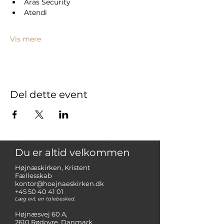
Aras Security
Atendi
Vis mere
Del dette event
Du er altid velkommen
Højnæskirken, Kristent
Fællesskab
kontor@hoejnaeskirken.dk
+45 50 40 41 01
Læg evt. en talebesked.
Højnæsvej 60 A,
2610 Rødovre, Danmark