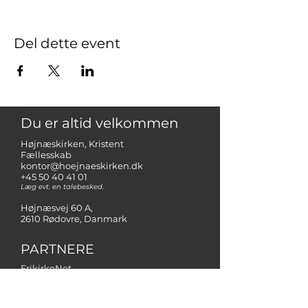
Del dette event
Du er altid velkommen
Højnæskirken, Kristent
Fællesskab
kontor@hoejnaeskirken.dk
+45 50 40 41 01
Læg evt. en talebesked.
Højnæsvej 60 A,
2610 Rødovre, Danmark
PARTNERE
FrikirkeNet
NMM - Netværk for missionale
menigheder