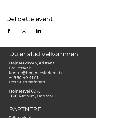
Del dette event
Du er altid velkommen
Højnæskirken, Kristent
Fællesskab
kontor@hoejnaeskirken.dk
+45 50 40 41 01
Læg evt. en talebesked.
Højnæsvej 60 A,
2610 Rødovre, Danmark
PARTNERE
FrikirkeNet
NMM - Netværk for missionale
menigheder