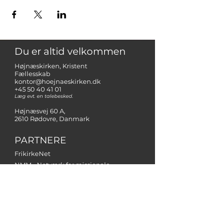
Du er altid velkommen
Højnæskirken, Kristent
Fællesskab
kontor@hoejnaeskirken.dk
+45 50 40 41 01
Læg evt. en talebesked.
Højnæsvej 60 A,
2610 Rødovre, Danmark
PARTNERE
FrikirkeNet
NMM - Netværk for missionale
menigheder
Operation Mission Danmark