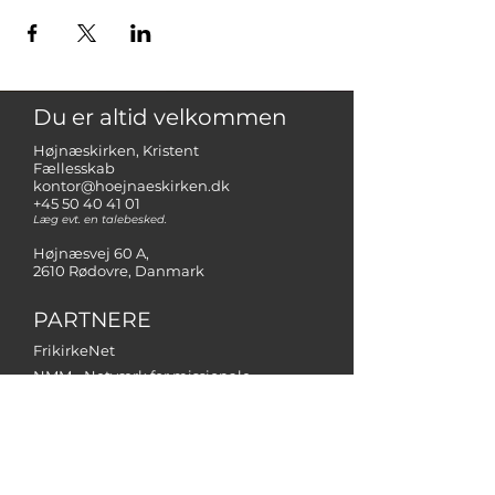
Du er altid velkommen
Højnæskirken, Kristent
Fællesskab
kontor@hoejnaeskirken.dk
+45 50 40 41 01
Læg evt. en talebesked.
Højnæsvej 60 A,
2610 Rødovre, Danmark
PARTNERE
FrikirkeNet
NMM - Netværk for missionale
menigheder
Operation Mission Danmark