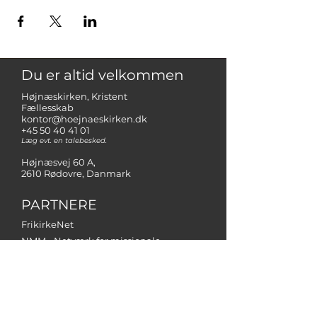
Du er altid velkommen
Højnæskirken, Kristent
Fællesskab
kontor@hoejnaeskirken.dk
+45 50 40 41 01
Læg evt. en talebesked.
Højnæsvej 60 A,
2610 Rødovre, Danmark
PARTNERE
FrikirkeNet
NMM - Netværk for missionale
menigheder
Operation Mission Danmark