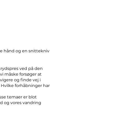
ne hånd og en snittekniv
krydspres ved på den
 vi måske forsøger at
igere og finde vej i
 Hvilke forhåbninger har
sse temaer er blot
ud og vores vandring