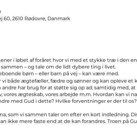
0
j 60, 2610 Rødovre, Danmark
ener i løbet af foråret hvor vi med et stykke træ i den e
 sammen – og tale om de lidt dybere ting i livet.
ende børn – eller barn på vej – kan være med.
i både ægtefæller, fædre og sønner og kan opleve et 
 andre har brug for at støtte sig op ad; samtidig med, at
 vores ægteskab, vores arbejde m.m. Hvordan kan vi nav
dre med Gud i dette? Hvilke forventninger er der til os?
ema, som vi sammen taler om efter en kort indledning. Di
an ikke mere faste end at de kan forandres. Troen på G
 danne baggrundstæppe for alle temaer.