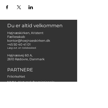
Du er altid velkommen
Højnæskirken, Kristent
Fællesskab
kontor@hoejnaeskirken.dk
+45 50 40 41 01
Læg evt. en talebesked.
Højnæsvej 60 A,
2610 Rødovre, Danmark
PARTNERE
FrikirkeNet
NMM - Netværk for missionale
menigheder
Operation Mission Danmark