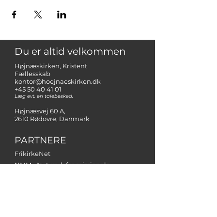
Du er altid velkommen
Højnæskirken, Kristent
Fællesskab
kontor@hoejnaeskirken.dk
+45 50 40 41 01
Læg evt. en talebesked.
Højnæsvej 60 A,
2610 Rødovre, Danmark
PARTNERE
FrikirkeNet
NMM - Netværk for missionale
menigheder
Operation Mission Danmark