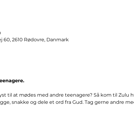
0
j 60, 2610 Rødovre, Danmark
teenagere.
st til at mødes med andre teenagere? Så kom til Zulu hver
 hygge, snakke og dele et ord fra Gud. Tag gerne andre me