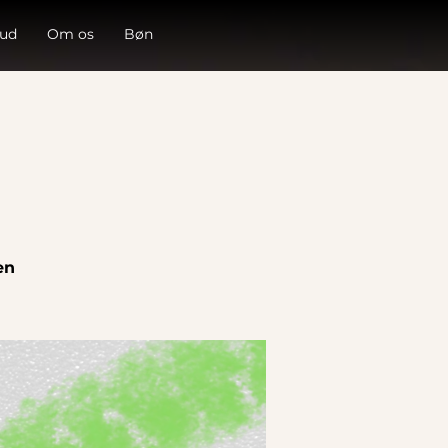
 ud
Om os
Bøn
en