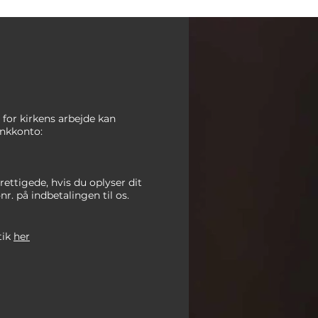
te for kirkens arbejde kan
nkkonto:
rettigede, hvis du oplyser dit
-nr. på indbetalingen
til os.
tik
her