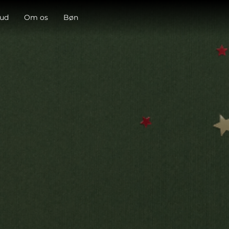
 ud
Om os
Bøn