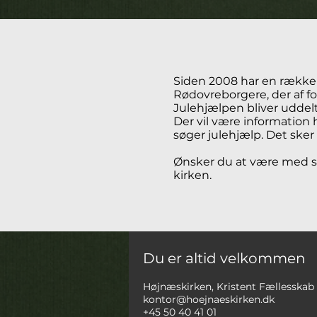
Siden 2008 har en række f
Rødovreborgere, der af for
Julehjælpen bliver uddelt
Der vil være information
søger julehjælp. Det ske
Ønsker du at være med so
kirken.
Du er altid velkommen
Højnæskirken, Kristent Fællesskab
kontor@hoejnaeskirken.dk
+45 50 40 41 01