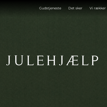
Gudstjeneste
Det sker
Vi rækker
JULEHJÆLP